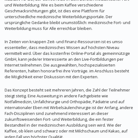
und Weiterbildung. Wie es beim Kaffee verschiedene
Geschmacksrichtungen gibt, ist dies eine Plattform für
unterschiedliche medizinische Weiterbildungsportale. Der
ursprüngliche Gedanke bleibt unumstößlich: medizinische Fort- und
Weiterbildung muss für Alle erreichbar bleiben.
In Zeiten von knappen Zeit- und Finanz-Ressourcen ist es umso
essentieller, dass medizinisches Wissen auf höchsten Niveau
vermittelt wird. Über das kostenfrei Online-Portal als gemeinnützige
GmbH, kann jede/er Interessierte an den Live-Fortbildungen per
Internet teilnehmen. Die ausgewählten, hochspezialisierten
Referenten, halten honorarfrei ihre Vorträge. im Anschluss besteht
die Möglichkeit einer Diskussion mit den Experten.
Das Konzept besteht seit mehreren Jahren, die Zahl der Teilnehmer
steigt stetig. Eine Ausweitung in andere Fachgebiete wie
Notfallmedizin, Unfallchirurgie und Orthopädie, Pädiatrie und auf
internationaler Eben mit Wirbelsäulenchirurgie ist der Anfang, andere
Fach-Disziplinen sind zunehmend interessiert an dieser
zukunftsweisenden Fort- und Weiterbildung, die ein fester
Bestandteil in der medizinischen Ausbildung sein wird. Wie der
Kaffee, ob klein und schwarz oder mit Milchschaum und Kakao, auf
jeden Fall von höchster Qualität.