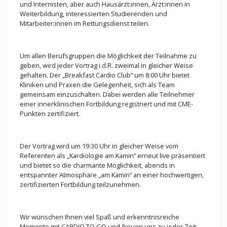
und Internisten, aber auch Hausärzt:innen, Ärzt:innen in
Weiterbildung, interessierten Studierenden und
Mitarbeiter:innen im Rettungsdienst teilen.
Um allen Berufsgruppen die Möglichkeit der Teilnahme zu
geben, wird jeder Vortrag i.d.R. zweimal in gleicher Weise
gehalten. Der „Breakfast Cardio Club“ um 8:00 Uhr bietet
Kliniken und Praxen die Gelegenheit, sich als Team
gemeinsam einzuschalten. Dabei werden alle Teilnehmer
einer innerklinischen Fortbildung registriert und mit CME-
Punkten zertifiziert.
Der Vortrag wird um 19:30 Uhr in gleicher Weise vom
Referenten als „Kardiologie am Kamin“ erneut live präsentiert
und bietet so die charmante Möglichkeit, abends in
entspannter Atmosphäre „am Kamin“ an einer hochwertigen,
zertifizierten Fortbildung teilzunehmen.
Wir wünschen Ihnen viel Spaß und erkenntnisreiche
Momente mit CARDIO TO GO und freuen uns zu jeder Zeit