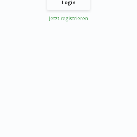
Login
Jetzt registrieren
Datenschutz
Impressum
© MEDIZIN TO GO Mönchengladbach/Berlin © 2026