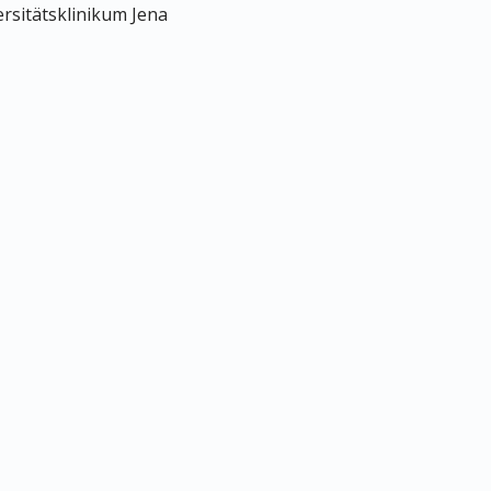
ersitätsklinikum Jena
Datenschutz
Impressum
© MEDIZIN TO GO Mönchengladbach/Berlin © 2026